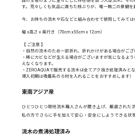
森の王者のように堂々とした存在感を放つ大型流木。その
す。荒々しくも気品に満ちた枝ぶりが、唯一無二の景観を
今、お持ちの流木や石などと組み合わせて使用してみては
幅 x高さ x 奥行き（70cm x55cm x 12cm）
【 ご注意 】
・自然の流木のため一部折れ、折れかけがある場合がござ
・稀にカビなどが生える場合がございますが気になるよう
えなくなります。
・ZEROAQUAで販売する流木は全てアク抜き処理済み
導入初期は吸着系のろ材を入れることをおすすめします）
東南アジア産
ひとつひとつ現地流木職人さんが磨き上げ、厳選された
私の方でさらに手を加えて安心・安全にしようできる状
流木の煮沸処理済み