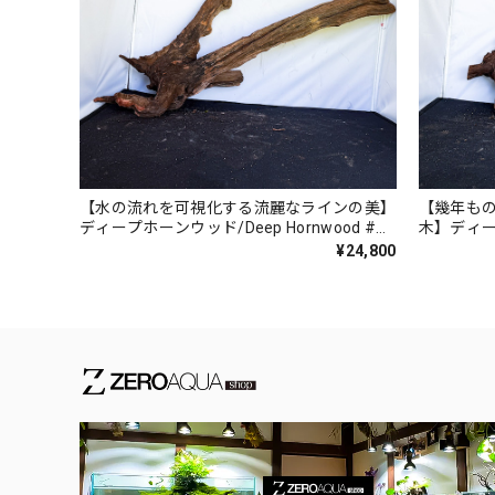
【水の流れを可視化する流麗なラインの美】
【幾年も
ディープホーンウッド/Deep Hornwood #大
木】ディープ
型【H0053】
#大型【H0
¥24,800