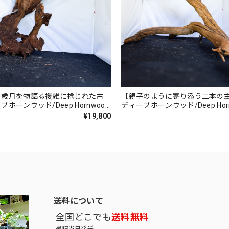
の歳月を物語る複雑に捻じれた古
【親子のように寄り添う二本の
ホーンウッド/Deep Hornwood
ディープホーンウッド/Deep Horn
056】
型【H0057】
¥19,800
送料について
全国どこでも
送料無料
最短当日発送