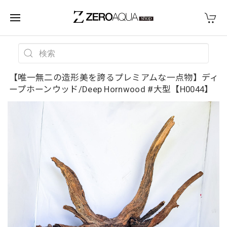
【唯一無二の造形美を誇るプレミアムな一点物】ディ
ープホーンウッド/Deep Hornwood #大型【H0044】