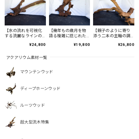
【水の流れを可視化
【幾年もの歳月を物
【親子のように寄り
する流麗なラインの
語る複雑に捻じれた
添う二本の主軸の調
美】ディープホーン
古木】ディープホー
和】ディープホーン
¥24,800
¥19,800
¥26,800
ウッド/Deep
ンウッド/Deep
ウッド/Deep
Hornwood #大型
Hornwood #大型
Hornwood #大型
アクアリウム素材一覧
【H0053】
【H0056】
【H0057】
マウンテンウッド
ディープホーンウッド
ルーツウッド
超大型流木特集