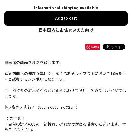
International shipping available
Add to cart
日本国内にお住まいの方向け
Save
※画像の商品をお送り致します。
垂直方向への伸びが美しく、高さのあるレイアウトにおいて視線を上
へと誘導するシンボルになります。
今、お持ちの流木や石などと組み合わせて使用してみてはいかがでし
ょうか。
幅 x高さ x 奥行き（50cm x56cm x 32cm）
【 ご注意 】
・自然の流木のため一部折れ、折れかけがある場合がございます、予
めご了承下さい。