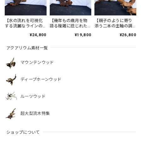
【水の流れを可視化
【幾年もの歳月を物
【親子のように寄り
する流麗なラインの
語る複雑に捻じれた
添う二本の主軸の調
美】ディープホーン
古木】ディープホー
和】ディープホーン
¥24,800
¥19,800
¥26,800
ウッド/Deep
ンウッド/Deep
ウッド/Deep
Hornwood #大型
Hornwood #大型
Hornwood #大型
アクアリウム素材一覧
【H0053】
【H0056】
【H0057】
マウンテンウッド
ディープホーンウッド
ルーツウッド
超大型流木特集
ショップについて